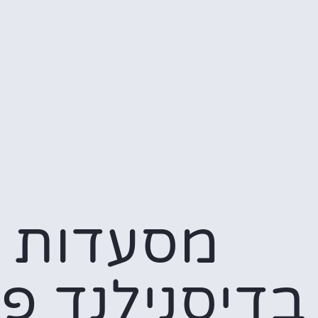
מסעדות
בדיסנילנד פר