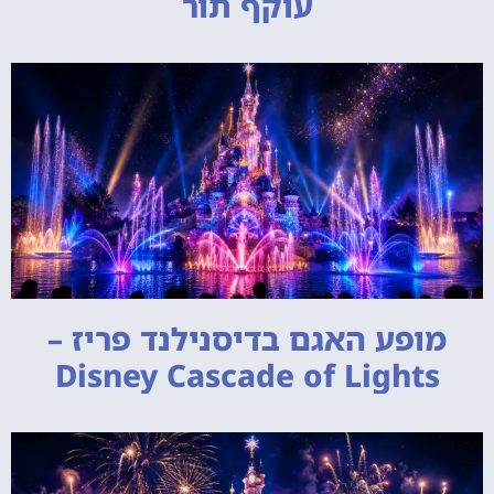
עוקף תור
מופע האגם בדיסנילנד פריז –
Disney Cascade of Lights