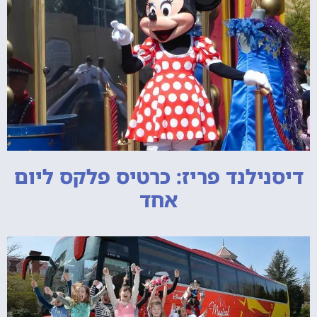
דיסנילנד פריז: כרטיס פלקס ליום
אחד