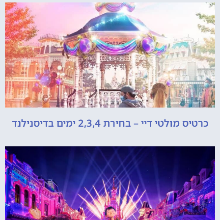
כרטיס מולטי דיי – בחירת 2,3,4 ימים בדיסנילנד