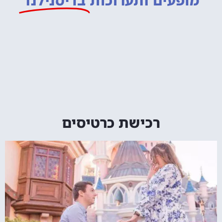
מופעים ותערוכות
בדיסנילנד
רכישת כרטיסים