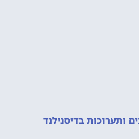
ם ותערוכות
בדיסנילנד