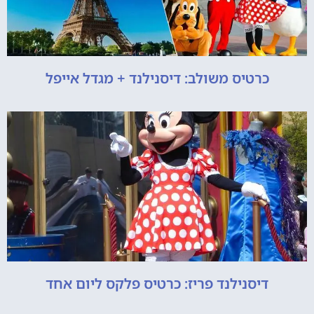
כרטיס משולב: דיסנילנד + מגדל אייפל
דיסנילנד פריז: כרטיס פלקס ליום אחד