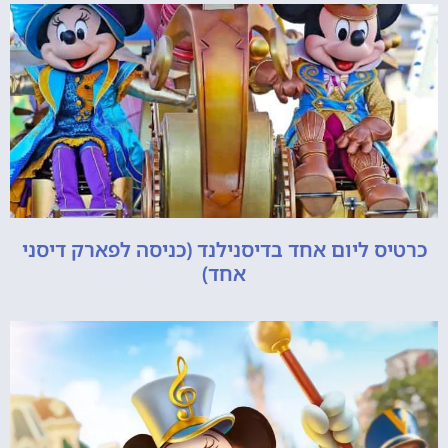
כרטיס ליום אחד בדיסנילנד (כניסה לפארק דיסני
אחד)