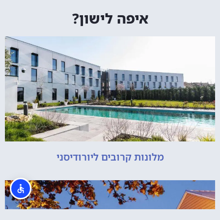
איפה לישון?
מלונות קרובים ליורודיסני