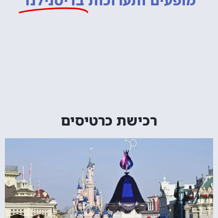
מופעים ותערוכות
בדיסנילנד
רכישת כרטיסים