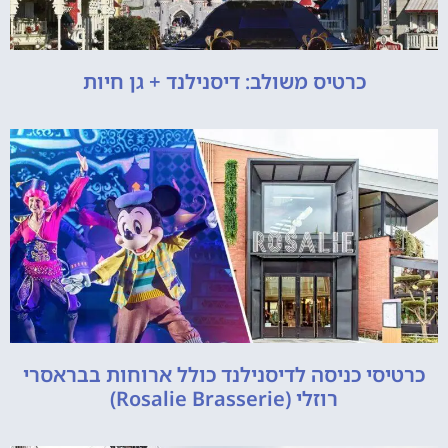
כרטיס משולב: דיסנילנד + גן חיות
כרטיסי כניסה לדיסנילנד כולל ארוחות בבראסרי
רוזלי (Rosalie Brasserie)