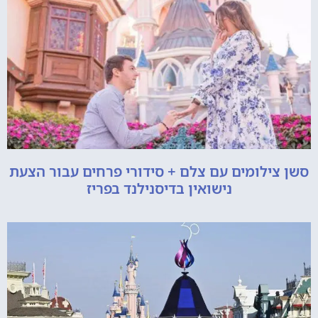
סשן צילומים עם צלם + סידורי פרחים עבור הצעת
נישואין בדיסנילנד בפריז