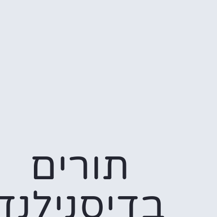
תורים
בדיסנילנד