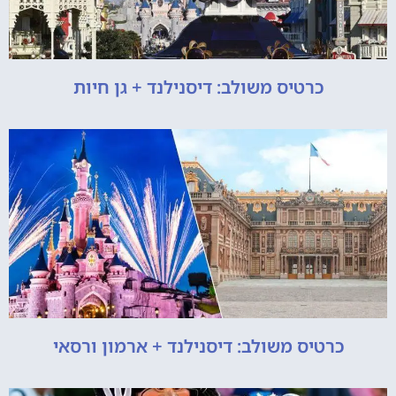
כרטיס משולב: דיסנילנד + גן חיות
כרטיס משולב: דיסנילנד + ארמון ורסאי