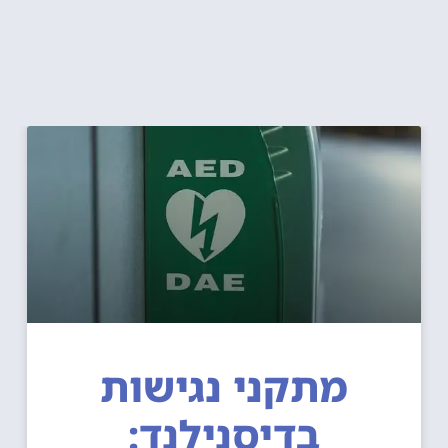
מתקני נגישות
בדיסנילנד: