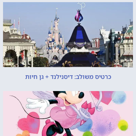
כרטיס משולב: דיסנילנד + גן חיות