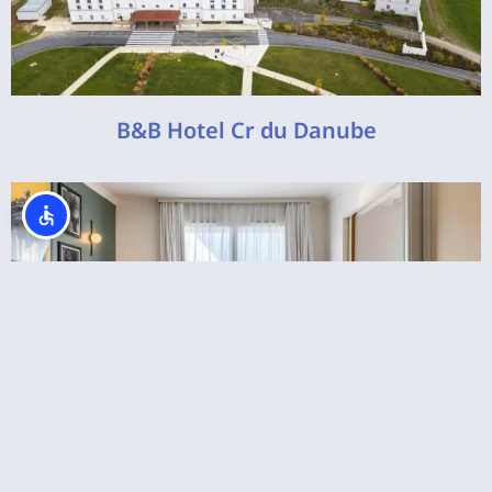
B&B Hotel Cr du Danube
דיסנילנד מלונות מומלצים – רגע לפני הזמנת מלון
דיסנילנד פריז תסתכלו פה!