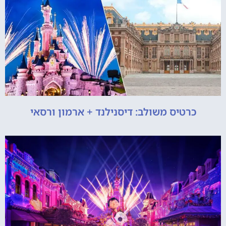
כרטיס משולב: דיסנילנד + ארמון ורסאי