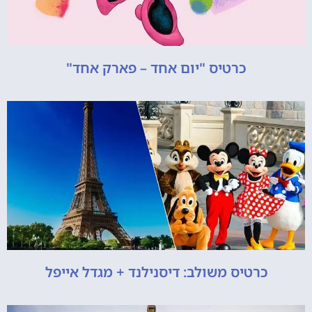
כרטיס "יום אחד – פארק אחד"
כרטיס משולב: דיסנילנד + מגדל אייפל