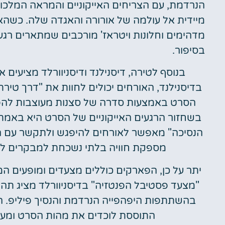
הנרדמת, עם הצריחים האייקוניים והמראה המלכו
מיידית אל עולמה של אורורה והאגדה שלה. כשהאו
מדהימים וחלונות ויטראז' מורכבים שמתארים רגע
בסיפור.
בנוסף לטירה, דיסנילנד ודיסניוורלד מציעים
בדיסנילנד, האורחים יכולים לחוות את "דרך טיר
הסרט באמצעות סדרה של סצנות מעוצבות להפל
בשחזור הרגעים האייקוניים של הסרט היא באמת יו
הנסיכה" מאפשר לאורחים להיפגש ולתקשר עם הנ
מספקת חוויה בלתי נשכחת למבקרים לע
יתר על כן, הפארקים כוללים מצעדים ומופעים ה
"מצעד פסטיבל הפנטזיה" בדיסניוורלד מציג תהל
בהשתתפות היפהפייה הנרדמת והנסיך פיליפ. 
התוססת לוכדים את מהות הסרט ומעורר