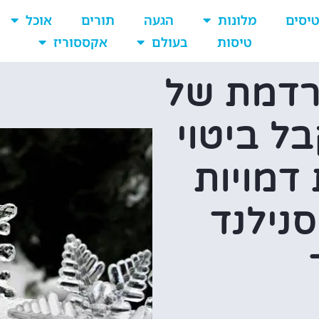
יסים
מלונות
הגעה
תורים
אוכל
טיסות
בעולם
אקססוריז
רדמת של
בל ביטוי
דמויות
נילנד