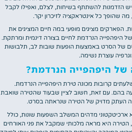
יש הזדמנות להשתתף בשיחות, לצלם, ואפילו לקבל
מה שהופך כל אינטראקציה לזיכרון יקר.
ות. הפארקים מציגים מופעי במה חיים המציגים את
של היפהפייה הנרדמת לחיים בצורה דינמית ומרתקת.
ם של הסרט באמצעות הופעות שובות לב, תלבושות
וגרפיה עוצרת נשימה.
 של היפהפייה הנרדמת?
 שלעתים קרובות מכונה טירת היפהפייה הנרדמת.
ה בהם. עם זאת, חשוב לציין שבעוד שהטירה שואבת
נה העתק מדויק של הטירה שנראתה בסרט.
א ארכיטקטוני מדהים המשלב השפעות שונות, כולל
 גותי ורנסנס צרפתי. בגובה של כ-77 רגל, הטירה היא מראה מלכותי שמקבל את פני האורחים