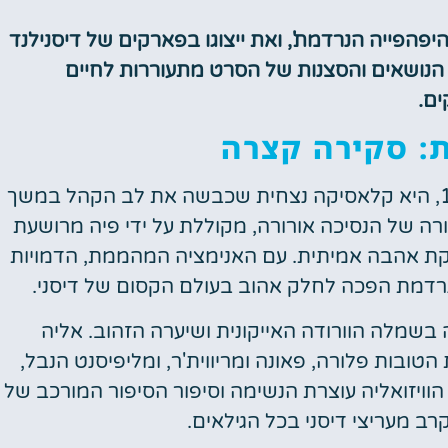
היפהפייה הנרדמת', ואת ייצוגו בפארקים של דיסנילנד
, הנושאים והסצנות של הסרט מתעוררות לחיים
ים.
: סקירה קצרה
היפהפייה הנרדמת של דיסני, שיצאה בשנת 1959, היא קלאסיקה נצחית שכבשה את לב הקהל במשך
ה של הנסיכה אורורה, מקוללת על ידי פיה מרושעת
ת אהבה אמיתית. עם האנימציה המהממת, הדמויות
נרדמת הפכה לחלק אהוב בעולם הקסום של דיסני.
בשמלה הוורודה האייקונית ושיערה הזהוב. אליה
ובות פלורה, פאונה ומריווית'ר, ומליפיסנט הנבל,
הוויזואליה עוצרת הנשימה וסיפור הסיפור המורכב של
ב מעריצי דיסני בכל הגילאים.