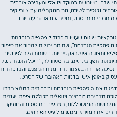
תי שלה, משמשת כמוקד ויזואלי ומעבירה אורחים
רחים נכנסים לטירה, הם מתקבלים עם ציורי קיר
ים מרכזיים מהסרט, ומטביעים אותם עוד יותר
 אטרקציות שונות שעושות כבוד ליפהפייה הנרדמת.
ת היפהפייה הנרדמת", שם הם יכולים לחקור את סיפור
יא ותצוגות אינטראקטיביות. תשומת הלב לפרטים
צאת דופן. בינתיים, בדיסניוורלד, "היכל האגדות של
סיכה אורורה בעצמה. הזדמנות המפגש והברכה הזו
סוק באופן אישי בדמות האהובה של הסרט.
מציגים את היפהפייה הנרדמת וחברותיה במלוא הדרו.
וכה מדהימה מבחינה ויזואלית הכוללת ציפה ייעודית
התלבושות המשוכללות, הצבעים התוססים והמוזיקה
ים את דמויותיו ממש מול עיני האורחים.