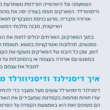
השפעתה של היפהפייה הנרדמת משתרעת מעב
ודיסניוורלד. הפארקים תפסו בצורה יפה את מהו
אורורה וחבריה. מרגע כניסת המבקרים לפא
האייקונית, מבנה מלכותי המ
בתוך הפארקים, האורחים יכולים לחוות את ה
מפגשים, תהלוכות ואטרקציות בנושא. תשומת 
דופן, שכן כל היבט של הפארקים משקף את הקסם
במפגש עם אורורה בעצמה או בהסתכלות על הקר
לטבול את עצמם בע
איך דיסנילנד ודיסניוורלד 
דיסנילנד ודיסניוורלד עושים מעל ומעבר כדי ל
יצרו חוויות סוחפות בקפדנות שמעבירים את הא
הם משיגים זאת היא באמצעות הקפדה על הפרטים