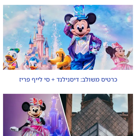
כרטיס משולב: דיסנילנד + סי לייף פריז