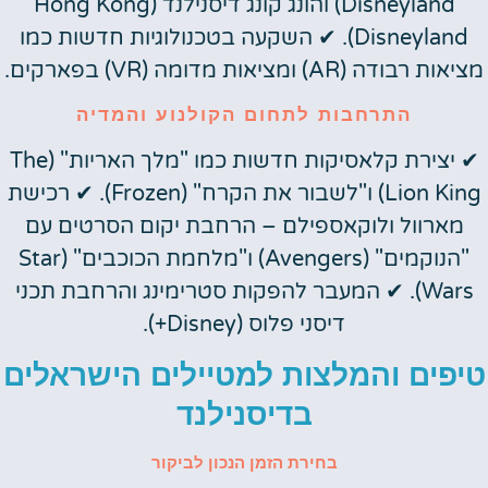
Disneyland) והונג קונג דיסנילנד (Hong Kong
Disneyland). ✔ השקעה בטכנולוגיות חדשות כמו
מציאות רבודה (AR) ומציאות מדומה (VR) בפארקים.
התרחבות לתחום הקולנוע והמדיה
✔ יצירת קלאסיקות חדשות כמו "מלך האריות" (The
Lion King) ו"לשבור את הקרח" (Frozen). ✔ רכישת
מארוול ולוקאספילם – הרחבת יקום הסרטים עם
"הנוקמים" (Avengers) ו"מלחמת הכוכבים" (Star
Wars). ✔ המעבר להפקות סטרימינג והרחבת תכני
דיסני פלוס (Disney+).
טיפים והמלצות למטיילים הישראלים
בדיסנילנד
בחירת הזמן הנכון לביקור