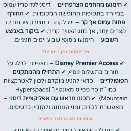
✔
הימנעו מהחגים הצרפתיים
– דיסנילנד פריז עמוס
במיוחד בתקופות החופשה המקומיות. ✔
החורף
פחות עמוס אך קר
– יש לקחת בחשבון שהתורים
קצרים יותר, אך מזג האוויר קריר. ✔
ביקור באמצע
השבוע
– הימנעו מסופי שבוע וימים חגיגיים.
איך לחסוך זמן בתורים?
✔
Disney Premier Access
– מאפשר לדלג על
תורים בתשלום נוסף. ✔
התחילו מהמתקנים
הפופולריים
– כדאי להגיע מוקדם ולכוון לאטרקציות
כמו "היפר ספייס מאונטיין" (Hyperspace
Mountain). ✔
תכננו מראש עם אפליקציית דיסני
–
מאפשרת לבדוק זמני המתנה ולהזמין כרטיסים.
אופציות לאוכל כשר בפארק
✔ ניתן להזמין אוכל כשר מראש דרך מסעדות