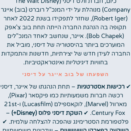
כיום, חברת וולט דיסני (The Walt Disney
Company) מנוהלת על ידי המנכ"ל רוברט (בוב) אייגר
(Robert Iger), שחזר לתפקידו בשנת 2022 לאחר
תקופה בה הנהגת החברה הייתה תחת בוב צ'אפק
(Bob Chapek). אייגר, שנחשב לאחד המנכ"לים
המוערכים ביותר בהיסטוריה של דיסני, מוביל את
החברה לעידן חדש של יצירתיות, חדשנות והתמקדות
בחוויות דיגיטליות ואינטראקטיביות.
השפעתו של בוב אייגר על דיסני
✔
רכישות אסטרטגיות
– תחת הנהגתו של אייגר, דיסני
רכשה חברות משמעותיות כמו פיקסאר (Pixar),
מארוול (Marvel), לוקאספילם (Lucasfilm) ו-21st
Century Fox. ✔
השקת דיסני פלוס (Disney+)
–
פלטפורמת הסטרימינג שהפכה להצלחה עולמית. ✔
השקעה בפארקי השעשועים
– שדרוגים משמעותיים