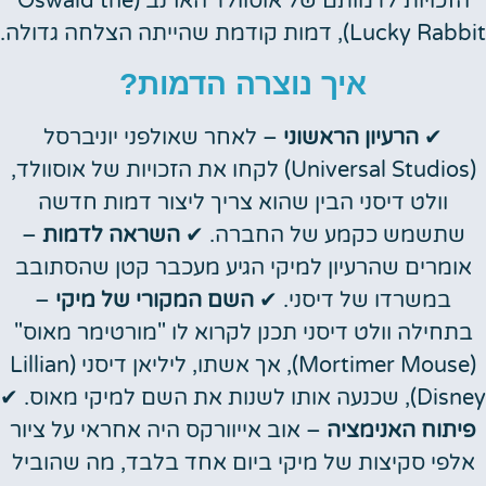
הזכויות לדמותם של אוסוולד הארנב (Oswald the
Lucky Rabbit), דמות קודמת שהייתה הצלחה גדולה.
איך נוצרה הדמות?
✔
הרעיון הראשוני
– לאחר שאולפני יוניברסל
(Universal Studios) לקחו את הזכויות של אוסוולד,
וולט דיסני הבין שהוא צריך ליצור דמות חדשה
שתשמש כקמע של החברה. ✔
השראה לדמות
–
אומרים שהרעיון למיקי הגיע מעכבר קטן שהסתובב
במשרדו של דיסני. ✔
השם המקורי של מיקי
–
בתחילה וולט דיסני תכנן לקרוא לו "מורטימר מאוס"
(Mortimer Mouse), אך אשתו, ליליאן דיסני (Lillian
Disney), שכנעה אותו לשנות את השם למיקי מאוס. ✔
פיתוח האנימציה
– אוב אייוורקס היה אחראי על ציור
אלפי סקיצות של מיקי ביום אחד בלבד, מה שהוביל