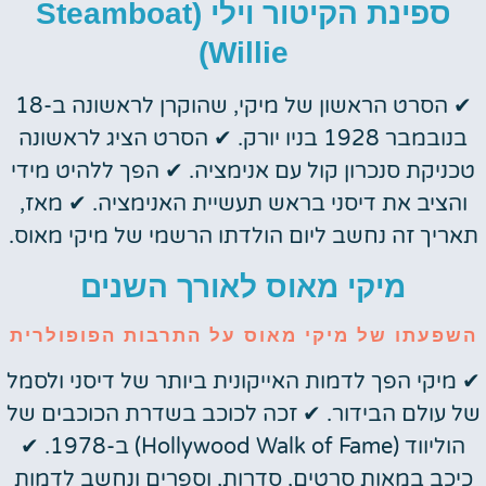
ספינת הקיטור וילי (Steamboat
Willie)
✔ הסרט הראשון של מיקי, שהוקרן לראשונה ב-18
בנובמבר 1928 בניו יורק. ✔ הסרט הציג לראשונה
טכניקת סנכרון קול עם אנימציה. ✔ הפך ללהיט מידי
והציב את דיסני בראש תעשיית האנימציה. ✔ מאז,
תאריך זה נחשב ליום הולדתו הרשמי של מיקי מאוס.
מיקי מאוס לאורך השנים
השפעתו של מיקי מאוס על התרבות הפופולרית
✔ מיקי הפך לדמות האייקונית ביותר של דיסני ולסמל
של עולם הבידור. ✔ זכה לכוכב בשדרת הכוכבים של
הוליווד (Hollywood Walk of Fame) ב-1978. ✔
כיכב במאות סרטים, סדרות, וספרים ונחשב לדמות