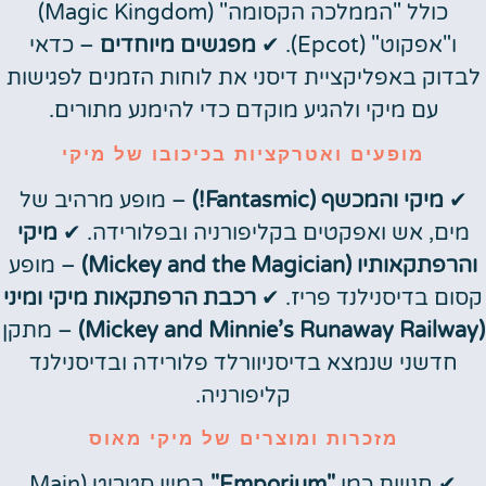
כולל "הממלכה הקסומה" (Magic Kingdom)
ו"אפקוט" (Epcot). ✔
מפגשים מיוחדים
– כדאי
לבדוק באפליקציית דיסני את לוחות הזמנים לפגישות
עם מיקי ולהגיע מוקדם כדי להימנע מתורים.
מופעים ואטרקציות בכיכובו של מיקי
✔
מיקי והמכשף (Fantasmic!)
– מופע מרהיב של
מים, אש ואפקטים בקליפורניה ובפלורידה. ✔
מיקי
והרפתקאותיו (Mickey and the Magician)
– מופע
קסום בדיסנילנד פריז. ✔
רכבת הרפתקאות מיקי ומיני
(Mickey and Minnie’s Runaway Railway)
– מתקן
חדשני שנמצא בדיסניוורלד פלורידה ובדיסנילנד
קליפורניה.
מזכרות ומוצרים של מיקי מאוס
✔ חנויות כמו
"Emporium"
במיין סטריט (Main