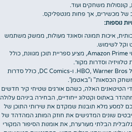
, קונסולות משחקים ועוד.
ב של מכשירים, אך פחות מנטפליקס.
ות נוספות:
כותית, איכות תמונה וסאונד מעולות, ממשק משתמש
 וקל לשימוש.
זמין כחלק ממנוי Amazon Prime, מציע ספריית תוכן מגוונת, כולל
 טלוויזיה וסדרות מקור.
מציע ספריית תוכן איכותית של HBO, Warner Bros. ו-DC Comics, כולל סדרות
משחק הכסאות" ו"באטמן".
ידי הטיטאנים האלה, כשהם אורגים שטיחי קיר חדשים
תהדר באתוס וקטלוג ייחודיים, הבחירה ביניהם עלולה
כם למסע מלא תובנות שמקדם את שירותי התוכן של
היבטים שונים המדגישים את חוזק המותג המהדהד של
הגלובלית הבלתי מעורערת, את אומנות הסיפור המקורי