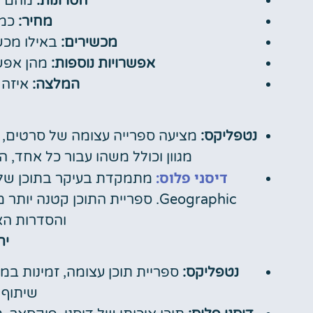
חסרונות:
מהם הח
מחיר:
כמה
מכשירים:
באילו מכשי
אפשרויות נוספות:
מהן אפשר
המלצה:
איזה 
נטפליקס:
מציעה ספרייה עצומה של סרטים, תו
מגוון וכולל משהו עבור כל אחד, הח
דיסני פלוס:
Geographic. ספריית התוכן קטנ
והסדרות הא
ית
נטפליקס:
ספריית תוכן עצומה, זמינות במג
שיתוף 