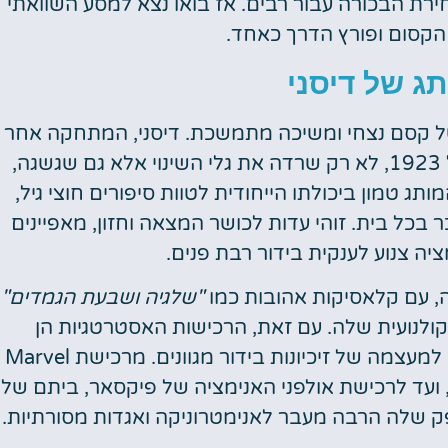
חירת הבכורה עבור רבים. אז בואו נצא למסע השוואתי
 הקסום ופורץ הדרך כאחד.
ג של דיסני
 של קסם נצחי ומשיכה מתמשכת. דיסני, המתחקה אחר
שושלת היוחסין שלה עד לעידן הסרט האילם של 1923, לא רק שרדה את גלי השינוי אלא גם שגשגה,
ג טמון ביכולתו הייחודית לטוות סיפורים חוצי גיל,
 בכל בית. זוהי עדות לכושר המצאה וחזון, מאפיינים
ציה צנוע לענקית בידור רבת פנים.
, עם קלאסיקות אהובות כמו
"שלגיה ושבעת הגמדים"
ולנועית שלה. עם זאת, הרכישות האסטרטגיות הן
שהדגישו את שריר המיתוג של דיסני, והפכו אותה למעצמה של זיכיונות בידור מגוונים. מרכישת Marvel
חיק עצמה, ועד לרכישת אולפני האנימציה של פיקסאר, ביתם של
ופק שלה הרבה מעבר לאנימטרוניקה ואגדות מסורתיות.