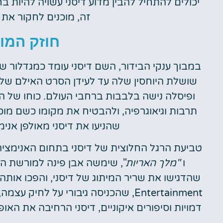
יכולים להתחיל להבין מדוע דיסני עשויה להיות ב
זה, מוכנים לחקור את
חוזק המות
במבוך ענקי הבידור, השם דיסני עומד כמגדלור
ופיסלה נישה בלבבות ברחבי העולם. כוחו של המות
תרבות וגיאוגרפיה, ולהבטיח את מקומו כשם מוכר
שהניעו את דיסני מאולפן אנימ
טביעת הרגל החלוצית של דיסני בתחום האנימציה
ו
"מלך האריות
", שימשה אבן פינה למורשת הק
Entertainment, שהכניסה גיבורי על ל
דמויות וסיפורים איקוניים, דיסני הרחיבה את הא