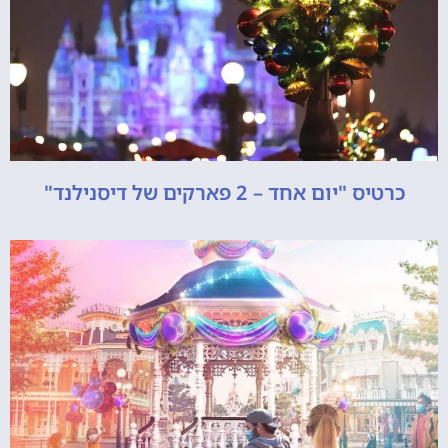
כרטיס "יום אחד – 2 פארקים של דיסנילנד"