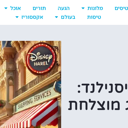
יסים
מלונות
הגעה
תורים
אוכל
טיסות
בעולם
אקססוריז
סנילנד:
ג מוצלחת