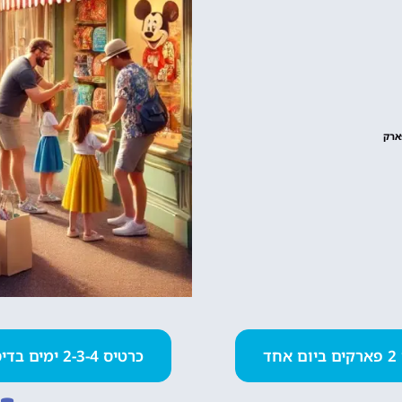
ארק
חד
כרטיס 2-3-4 ימים בדיסנילנד