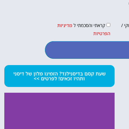
י /
קראתי והסכמתי ל
מדיניות
הפרטיות
שעת קסם בדיסנילנד? הזמינו מלון של דיסני
ותהיו זכאים! לפרטים >>