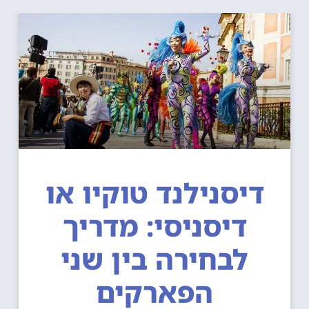
דיסנילנד טוקיו או
דיסניסי: מדריך
לבחירה בין שני
הפארקים