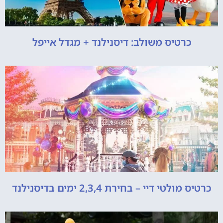
כרטיס משולב: דיסנילנד + מגדל אייפל
כרטיס מולטי דיי – בחירת 2,3,4 ימים בדיסנילנד