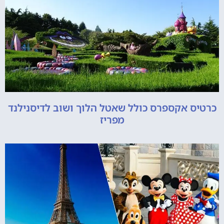
כרטיס אקספרס כולל שאטל הלוך ושוב לדיסנילנד
מפריז