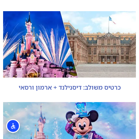
כרטיס משולב: דיסנילנד + ארמון ורסאי