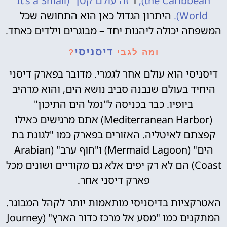
the Caribbean),
ו"
זה עולם קטן" (It's a Small
World).
היתרון הגדול כאן הוא התחושה שכל
המשפחה יכולה ליהנות יחד – מבוגרים וילדים כאחד.
דיסניסי
ומה לגבי
?
דיסניסי הוא עולם אחר לגמרי. מדובר בפארק דיסני
היחיד בעולם שנבנה סביב נושא הים, והוא מרהיב
ביופיו. כבר בכניסה ל"נמל הים התיכון"
(Mediterranean Harbor) אתם מרגישים כאילו
קפצתם לאיטליה. האזורים בפארק כמו "לגונת בת
הים" (Mermaid Lagoon) ו"חוף ערב" (Arabian
Coast) הם לא רק יפים אלא גם מקוריים ושונים מכל
פארק דיסני אחר.
האטרקציות בדיסניסי מותאמות יותר לקהל המבוגר.
המתקנים כמו "מסע אל מרכז כדור הארץ" (Journey