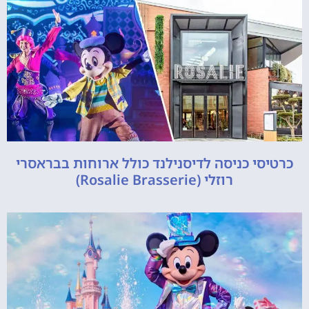
כרטיסי כניסה לדיסנילנד כולל ארוחות בבראסרי
רוזלי (Rosalie Brasserie)