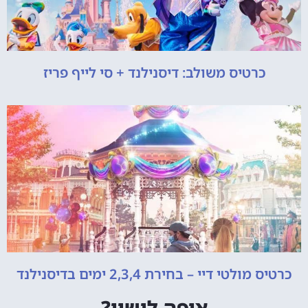
כרטיס משולב: דיסנילנד + סי לייף פריז
כרטיס מולטי דיי – בחירת 2,3,4 ימים בדיסנילנד
איפה לישון?