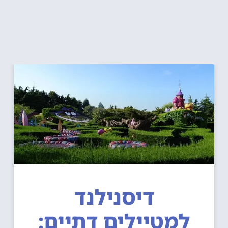
דיסנילנד
למטיילים דתיים: