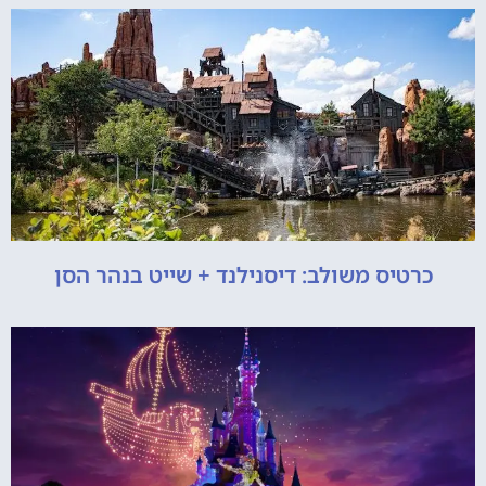
כרטיס משולב: דיסנילנד + שייט בנהר הסן