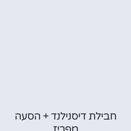
חבילת דיסנילנד + הסעה
מפריז