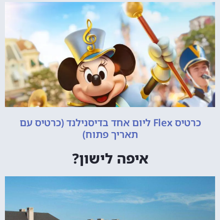
כרטיס Flex ליום אחד בדיסנילנד (כרטיס עם
תאריך פתוח)
איפה לישון?