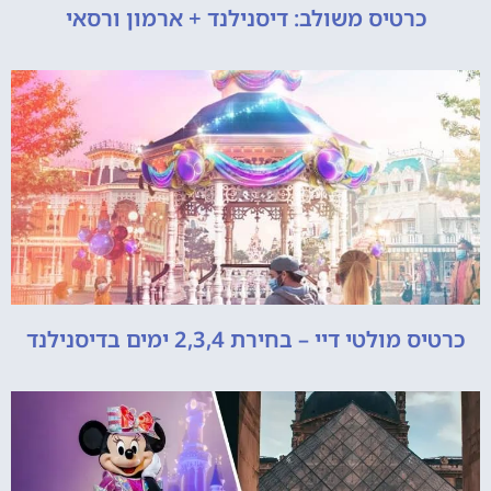
כרטיס משולב: דיסנילנד + ארמון ורסאי
כרטיס מולטי דיי – בחירת 2,3,4 ימים בדיסנילנד