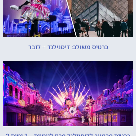
כרטיס משולב: דיסנילנד + לובר
כרטיס פרמייר לדיסנילנד פריז ליומיים – 2 ימים 2