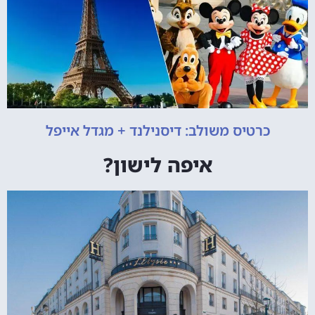
כרטיס משולב: דיסנילנד + מגדל אייפל
איפה לישון?