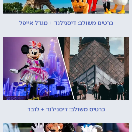
כרטיס משולב: דיסנילנד + מגדל אייפל
כרטיס משולב: דיסנילנד + לובר