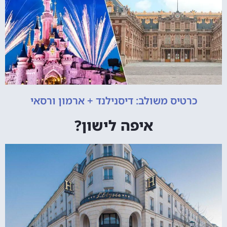
כרטיס משולב: דיסנילנד + ארמון ורסאי
איפה לישון?