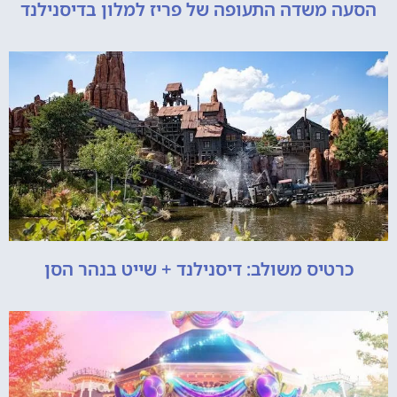
הסעה משדה התעופה של פריז למלון בדיסנילנד
כרטיס משולב: דיסנילנד + שייט בנהר הסן