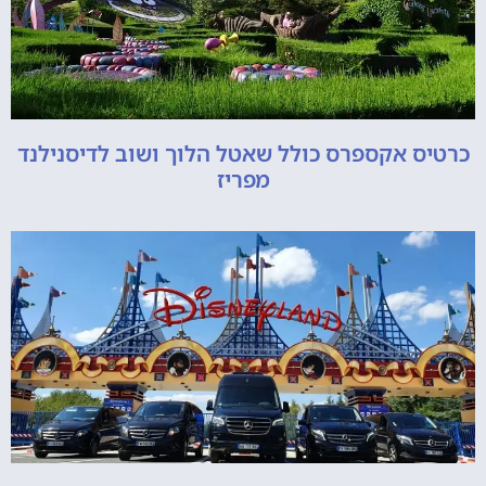
כרטיס אקספרס כולל שאטל הלוך ושוב לדיסנילנד
מפריז