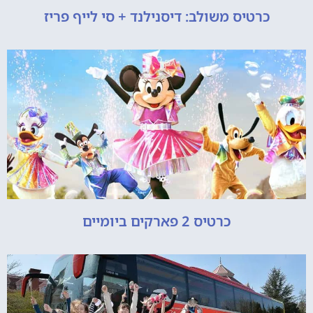
כרטיס משולב: דיסנילנד + סי לייף פריז
כרטיס 2 פארקים ביומיים