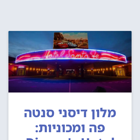
מלון דיסני סנטה
פה ומכוניות: