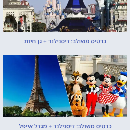
כרטיס משולב: דיסנילנד + גן חיות
כרטיס משולב: דיסנילנד + מגדל אייפל