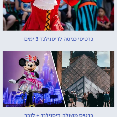
כרטיסי כניסה לדיסנילנד 3 ימים
כרטיס משולב: דיסנילנד + לובר