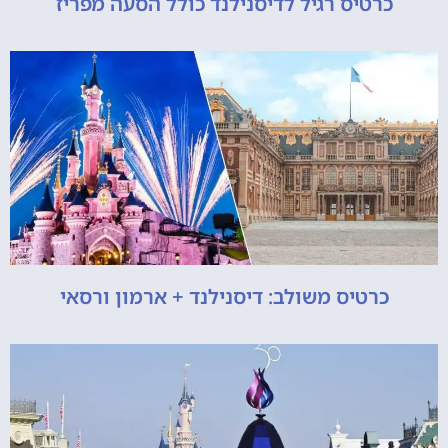
כרטיס רגיל לדיסנילנד כולל הסעה מפריז
כרטיס משולב: דיסנילנד + ארמון ורסאי