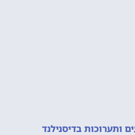
ם ותערוכות
בדיסנילנד