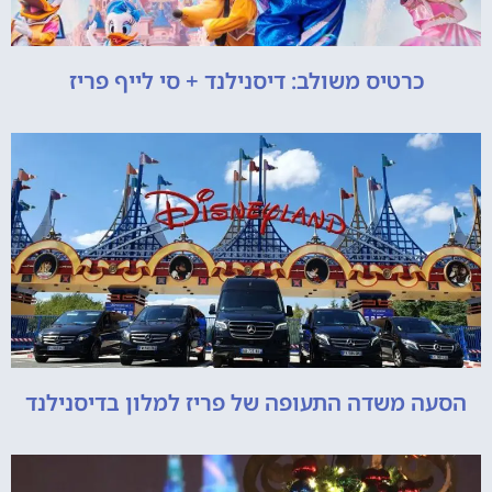
כרטיס משולב: דיסנילנד + סי לייף פריז
הסעה משדה התעופה של פריז למלון בדיסנילנד