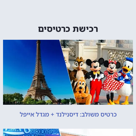
רכישת כרטיסים
כרטיס משולב: דיסנילנד + מגדל אייפל