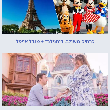
כרטיס משולב: דיסנילנד + מגדל אייפל