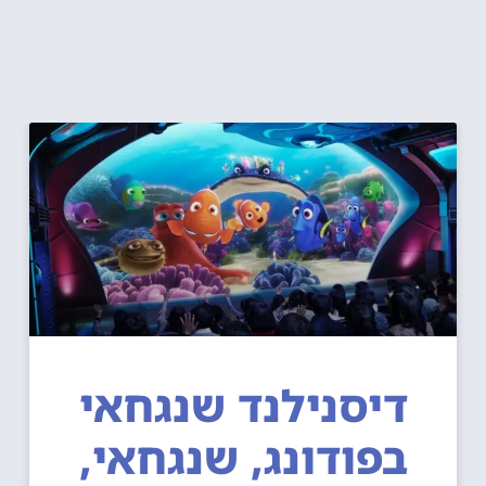
דיסנילנד שנגחאי
בפודונג, שנגחאי,