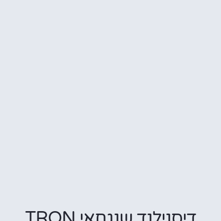
דיסנילנד שנגחאי TRON