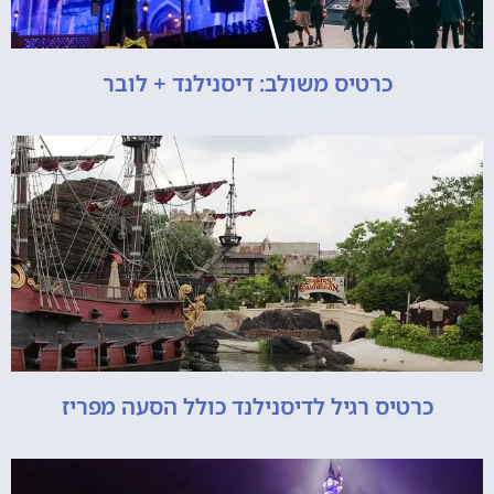
כרטיס משולב: דיסנילנד + לובר
כרטיס רגיל לדיסנילנד כולל הסעה מפריז