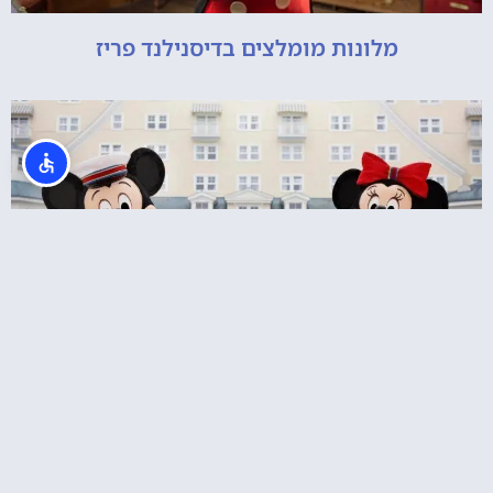
מלונות מומלצים בדיסנילנד פריז
מלון ניופורט ביי דיסני פריז: Disney's Newport
Bay Club