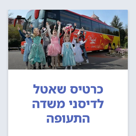
כרטיס שאטל
לדיסני משדה
התעופה