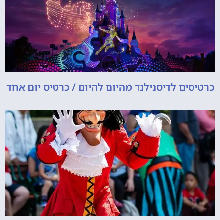
כרטיסים לדיסנילנד מהיום להיום / כרטיס יום אחד