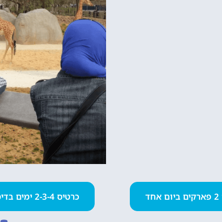
חד
כרטיס 2-3-4 ימים בדיסנילנד