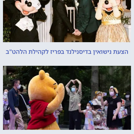
הצעת נישואין בדיסנילנד בפריז לקהילת הלהט"ב