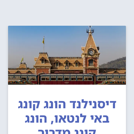
דיסנילנד הונג קונג
באי לנטאו, הונג
קונג מדריך