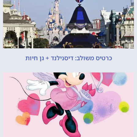
כרטיס משולב: דיסנילנד + גן חיות