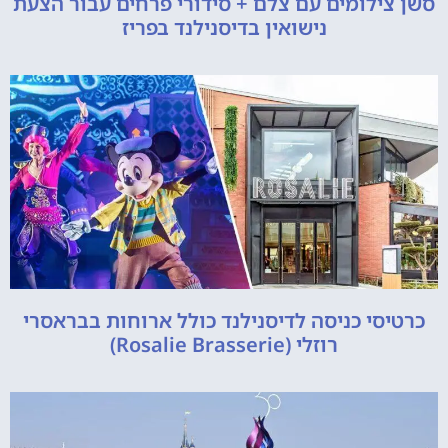
סשן צילומים עם צלם + סידורי פרחים עבור הצעת
נישואין בדיסנילנד בפריז
כרטיסי כניסה לדיסנילנד כולל ארוחות בבראסרי
רוזלי (Rosalie Brasserie)