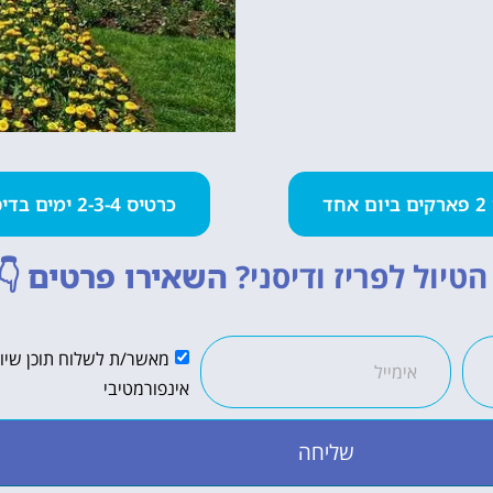
חד
כרטיס 2-3-4 ימים בדיסנילנד
טיול לפריז ודיסני?
השאירו פרטים
👇
מאשר/ת לשלוח תוכן שיווק
אינפורמטיבי
שליחה