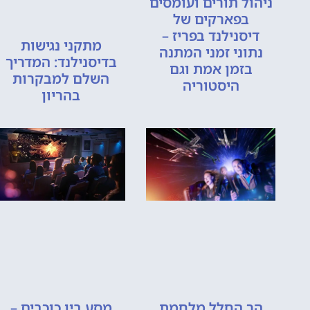
ניהול תורים ועומסים
בפארקים של
דיסנילנד בפריז –
מתקני נגישות
נתוני זמני המתנה
בדיסנילנד: המדריך
בזמן אמת וגם
השלם למבקרות
היסטוריה
בהריון
הר החלל מלחמת
מסע בין כוכבים –