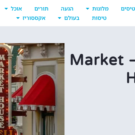
יסים
מלונות
הגעה
תורים
אוכל
טיסות
בעולם
אקססוריז
מעדניית דיסנילנד – Market
H