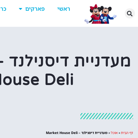
ראשי
פארקים
כרט
ouse Deli
דף הבית
»
אוכל
»
מעדניית דיסנילנד – Market House Deli