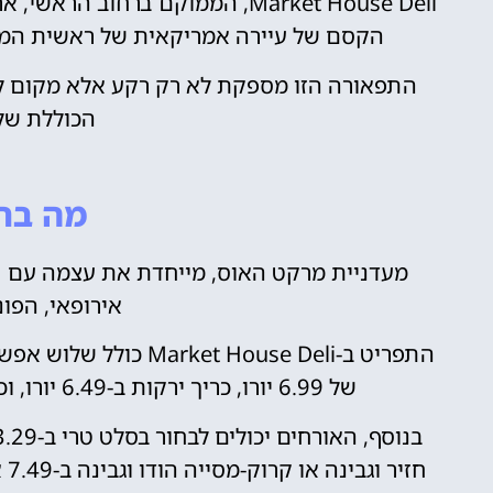
Market House Deli, הממוקם ברחו
הקסם של עיירה אמריקאית של ראשית המא
התפאורה הזו מספקת לא רק רקע אלא מקום ל
הכוללת של
מה בת
מעדניית מרקט האוס, מייחדת את עצמה עם 
אירופאי, הפונ
התפריט ב-t House Deli
של 6.99 יורו, כריך ירקות ב-6.49 יורו, וכריך חזיר וגבינה הקלאסי גם הוא ב-6.49 יורו.
חזיר וגבינה או קרוק-מסייה הודו וגבינה ב-7.49 אירו, סלט עוף באותו המחיר, או קיש לוריין ב-€7.99.