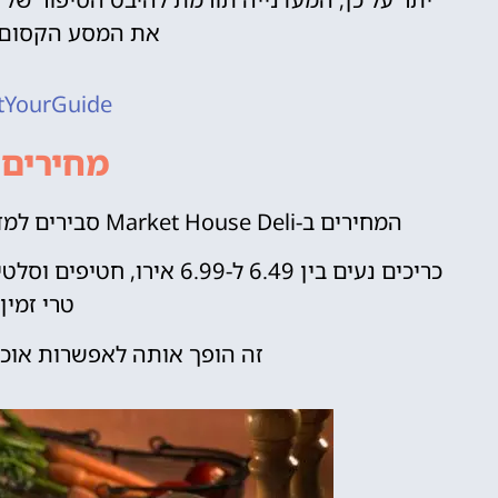
את המסע הקסום 
tYourGuide
מחירים 
המחירים ב-Market House Deli סבירים למדי, במיוחד בהתחשב בתפאורה של דיסנילנד פריז.
טרי זמין ב-3.29 
זה הופך אותה לאפשרות אוכל