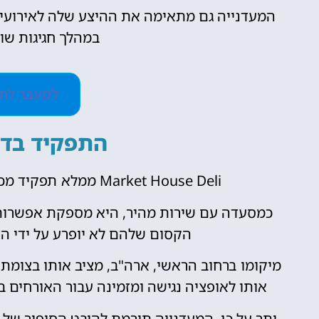
המעדנייה גם מתאימה את ההיצע שלה לאירועים
במהלך חגיגות שונ
למעבר לתפ
התפקיד בדיס
Market House Deli ממלא תפקיד מכריע במערכת האקולוגית של דיסנילנד פריז.
כמסעדה עם שירות מהיר, היא מספקת אפשרות
הקסום שלהם לא יופרע על ידי הד
מיקומו ברחוב הראשי, ארה"ב, מציב אותו בצומת
אותו לאופציה נגישה ומזמינה עבור האורחים 
יתר על כן, המעדנייה תורמת להיבט הסיפור של 