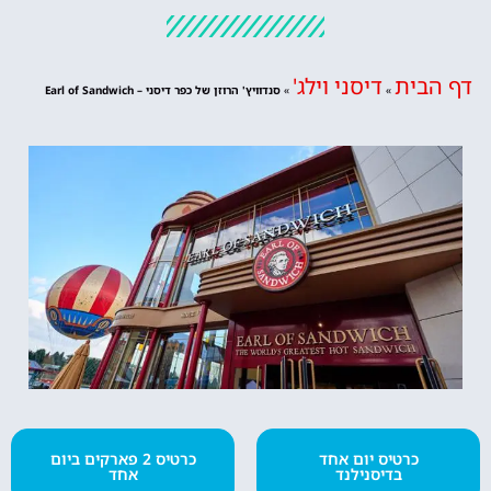
דף הבית
דיסני וילג'
»
»
סנדוויץ' הרוזן של כפר דיסני – Earl of Sandwich
כרטיס יום אחד
כרטיס 2 פארקים ביום
בדיסנילנד
אחד