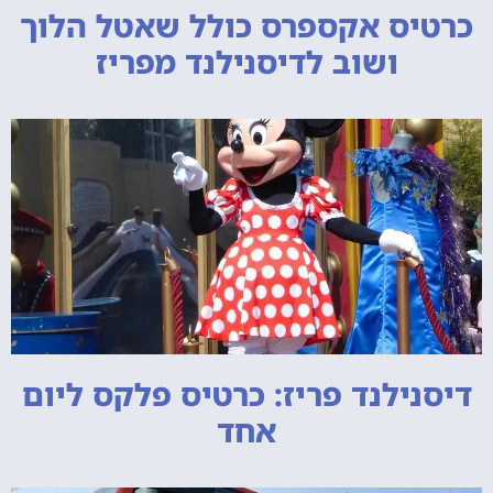
כרטיס אקספרס כולל שאטל הלוך
ושוב לדיסנילנד מפריז
דיסנילנד פריז: כרטיס פלקס ליום
אחד