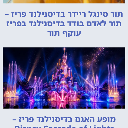
תור סינגל ריידר בדיסנילנד פריז –
תור לאדם בודד בדיסנילנד בפריז
עוקף תור
מופע האגם בדיסנילנד פריז –