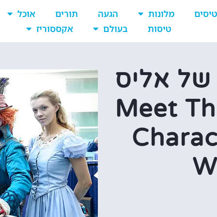
יסים
מלונות
הגעה
תורים
אוכל
טיסות
בעולם
אקססוריז
של אליס
ץ הפלאות – Meet The
Charac
W