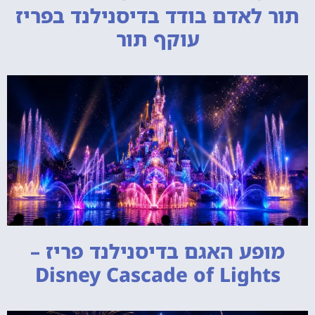
תור לאדם בודד בדיסנילנד בפריז
עוקף תור
מופע האגם בדיסנילנד פריז –
Disney Cascade of Lights