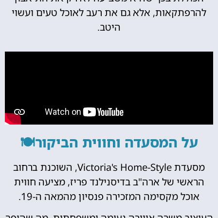
להרפתקאות, אלא גם את רעב לאוכל טעים ועשוי
היטב.
על המסעדה וחווית הביקור🍽️
מסעדת Victoria's Home-Style, השוכנת ברחוב
הראשי של ארה"ב בדיסנילנד פריז, מציעה חווית
אוכל מקסימה המזכירה פנסיון מהמאה ה-19.
העיצוב משרה אווירה נעימה ומשפחתית, מה שהופך